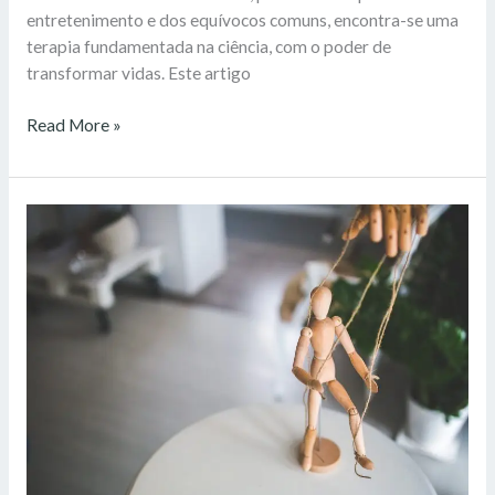
entretenimento e dos equívocos comuns, encontra-se uma
terapia fundamentada na ciência, com o poder de
transformar vidas. Este artigo
Read More »
Desmistificar
Mitos
para
Compreender
a
Hipnose