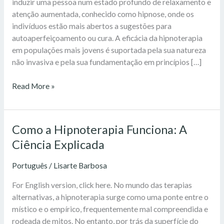
induzir uma pessoa num estado profundo de relaxamento e
atenção aumentada, conhecido como hipnose, onde os
indivíduos estão mais abertos a sugestões para
autoaperfeiçoamento ou cura. A eficácia da hipnoterapia
em populações mais jovens é suportada pela sua natureza
não invasiva e pela sua fundamentação em princípios […]
Read More »
Como a Hipnoterapia Funciona: A
Como
a
Ciência Explicada
Hipnoterapia
Funciona:
Português
/
Lisarte Barbosa
A
For English version, click here. No mundo das terapias
Ciência
alternativas, a hipnoterapia surge como uma ponte entre o
Explicada
místico e o empírico, frequentemente mal compreendida e
rodeada de mitos. No entanto, por trás da superfície do